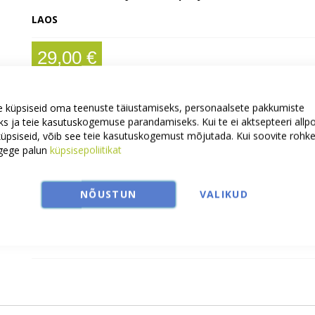
LAOS
29,00 €
 küpsiseid oma teenuste täiustamiseks, personaalsete pakkumiste
Ostmiseks vali:
Disain 1
s ja teie kasutuskogemuse parandamiseks. Kui te ei aktsepteeri allp
Suurus
i küpsiseid, võib see teie kasutuskogemust mõjutada. Kui soovite roh
ugege palun
küpsisepoliitikat
M
L
XL
XXL
NÕUSTUN
VALIKUD
Lisa ostukorvi