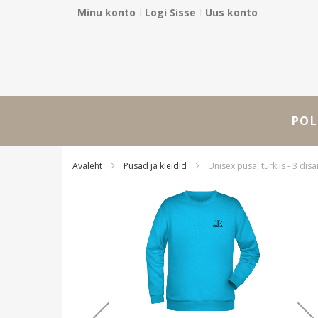
Minu konto
Logi Sisse
Uus konto
Skip
to
Content
POL
Avaleht
Pusad ja kleidid
Unisex pusa, türkiis - 3 disa
Skip
to
the
end
of
the
images
gallery