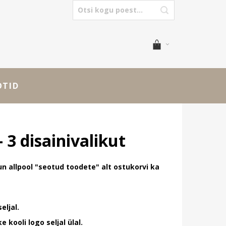
OTID
- 3 disainivalikut
un allpool "seotud toodete" alt ostukorvi ka
eljal.
ke kooli logo seljal ülal.